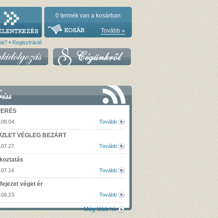
0
termék van a kosárban
Tovább »
•
vát?
Regisztráció
VERÉS
.08.04.
Tovább
ÜZLET VÉGLEG BEZÁRT
.07.27.
Tovább
koztatás
.07.14.
Tovább
fejezet véget ér
.06.23.
Tovább
Még több hír