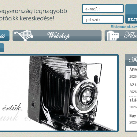
e-mail:
jelszó:
Elfelejtette jelsza
ÁR
2026
AZ 
2026
Tájé
2026
Egy 
2026