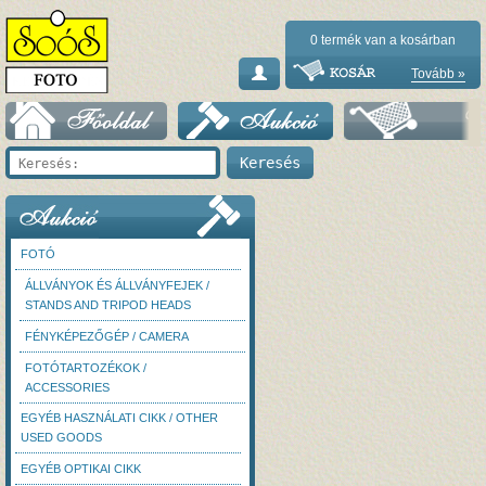
0
termék van a kosárban
Tovább »
FOTÓ
ÁLLVÁNYOK ÉS ÁLLVÁNYFEJEK /
STANDS AND TRIPOD HEADS
FÉNYKÉPEZŐGÉP / CAMERA
FOTÓTARTOZÉKOK /
ACCESSORIES
EGYÉB HASZNÁLATI CIKK / OTHER
USED GOODS
EGYÉB OPTIKAI CIKK