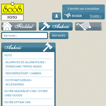
0
termék van a kosárban
Tovább »
FOTÓ
ÁLLVÁNYOK ÉS ÁLLVÁNYFEJEK /
STANDS AND TRIPOD HEADS
FÉNYKÉPEZŐGÉP / CAMERA
FOTÓTARTOZÉKOK /
ACCESSORIES
EGYÉB HASZNÁLATI CIKK / OTHER
USED GOODS
EGYÉB OPTIKAI CIKK