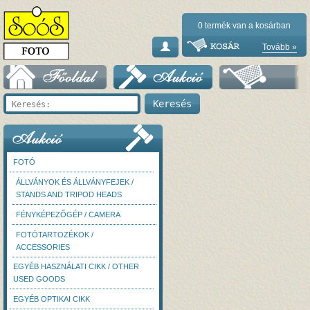
0
termék van a kosárban
Tovább »
FOTÓ
ÁLLVÁNYOK ÉS ÁLLVÁNYFEJEK /
STANDS AND TRIPOD HEADS
FÉNYKÉPEZŐGÉP / CAMERA
FOTÓTARTOZÉKOK /
ACCESSORIES
EGYÉB HASZNÁLATI CIKK / OTHER
USED GOODS
EGYÉB OPTIKAI CIKK