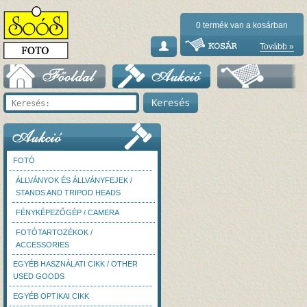
0
termék van a kosárban
Tovább »
FOTÓ
ÁLLVÁNYOK ÉS ÁLLVÁNYFEJEK /
STANDS AND TRIPOD HEADS
FÉNYKÉPEZŐGÉP / CAMERA
FOTÓTARTOZÉKOK /
ACCESSORIES
EGYÉB HASZNÁLATI CIKK / OTHER
USED GOODS
EGYÉB OPTIKAI CIKK