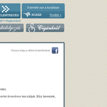
0
termék van a kosárban
Tovább »
•
vát?
Regisztráció
Ossza meg a cikket ismerőseivel:
eidet.
erint árverésre bocsátjuk. Bízz bennünk,