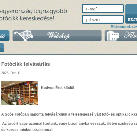
e-mail:
jelszó:
Elfelejtette jelsza
Fotócikk felvásárlás
2025. Dec 11.
Kedves Érdeklődő!
A Soós Fotóban naponta felvásároljuk a feleslegessé vált fotó- és optikai cikk
Az áruért vagy azonnal fizetünk, vagy bizományba vesszük, illetve szükség sz
és keress minket bizalommal!