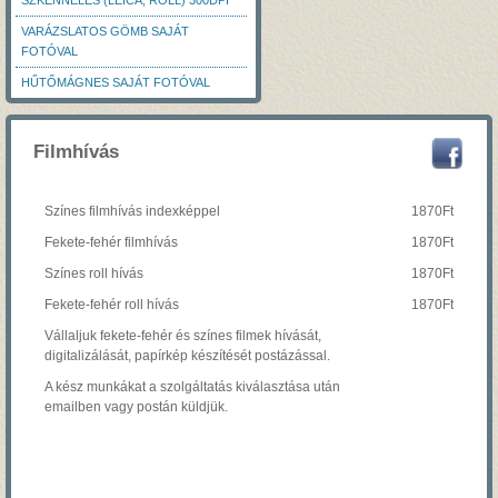
SZKENNELÉS (LEICA, ROLL) 300DPI
VARÁZSLATOS GÖMB SAJÁT
FOTÓVAL
HŰTŐMÁGNES SAJÁT FOTÓVAL
Filmhívás
Színes filmhívás indexképpel
1870Ft
Fekete-fehér filmhívás
1870Ft
Színes roll hívás
1870Ft
Fekete-fehér roll hívás
1870Ft
Vállaljuk fekete-fehér és színes filmek hívását,
digitalizálását, papírkép készítését postázással.
A kész munkákat a szolgáltatás kiválasztása után
emailben vagy postán küldjük.