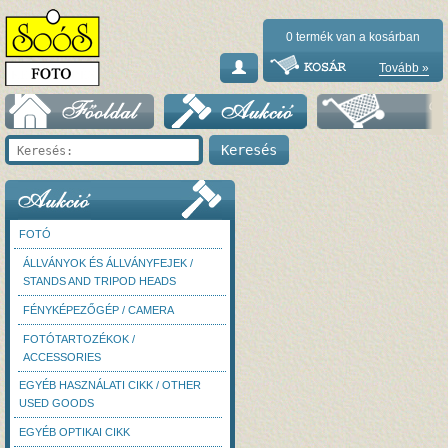
0
termék van a kosárban
Tovább »
FOTÓ
ÁLLVÁNYOK ÉS ÁLLVÁNYFEJEK /
STANDS AND TRIPOD HEADS
FÉNYKÉPEZŐGÉP / CAMERA
FOTÓTARTOZÉKOK /
ACCESSORIES
EGYÉB HASZNÁLATI CIKK / OTHER
USED GOODS
EGYÉB OPTIKAI CIKK