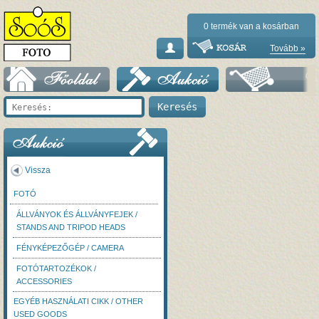
0
termék van a kosárban
Tovább »
Vissza
FOTÓ
ÁLLVÁNYOK ÉS ÁLLVÁNYFEJEK /
STANDS AND TRIPOD HEADS
FÉNYKÉPEZŐGÉP / CAMERA
FOTÓTARTOZÉKOK /
ACCESSORIES
EGYÉB HASZNÁLATI CIKK / OTHER
USED GOODS