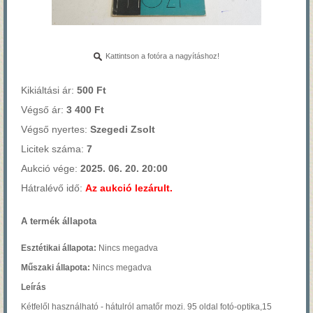
Kattintson a fotóra a nagyításhoz!
Kikiáltási ár:
500 Ft
Végső ár:
3 400 Ft
Végső nyertes:
Szegedi Zsolt
Licitek száma:
7
Aukció vége:
2025. 06. 20. 20:00
Hátralévő idő:
Az aukció lezárult.
A termék állapota
Esztétikai állapota:
Nincs megadva
Műszaki állapota:
Nincs megadva
Leírás
Kétfelől használható - hátulról amatőr mozi. 95 oldal fotó-optika,15