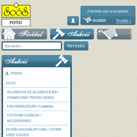
0
termék van a kosárban
Tovább »
Vissza
FOTÓ
ÁLLVÁNYOK ÉS ÁLLVÁNYFEJEK /
STANDS AND TRIPOD HEADS
FÉNYKÉPEZŐGÉP / CAMERA
FOTÓTARTOZÉKOK /
ACCESSORIES
EGYÉB HASZNÁLATI CIKK / OTHER
USED GOODS