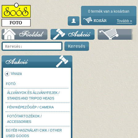
0
termék van a kosárban
Tovább »
Vissza
FOTÓ
ÁLLVÁNYOK ÉS ÁLLVÁNYFEJEK /
STANDS AND TRIPOD HEADS
FÉNYKÉPEZŐGÉP / CAMERA
FOTÓTARTOZÉKOK /
ACCESSORIES
EGYÉB HASZNÁLATI CIKK / OTHER
USED GOODS