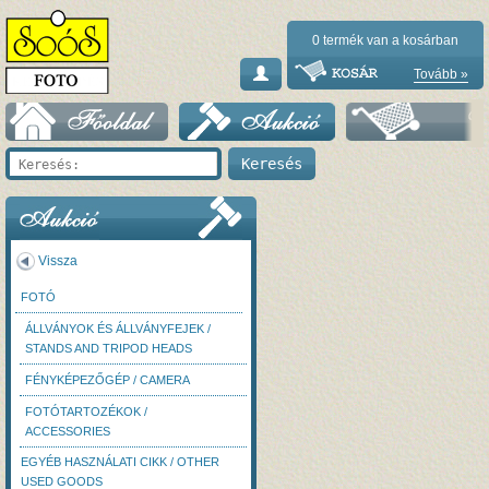
0
termék van a kosárban
Tovább »
Vissza
FOTÓ
ÁLLVÁNYOK ÉS ÁLLVÁNYFEJEK /
STANDS AND TRIPOD HEADS
FÉNYKÉPEZŐGÉP / CAMERA
FOTÓTARTOZÉKOK /
ACCESSORIES
EGYÉB HASZNÁLATI CIKK / OTHER
USED GOODS