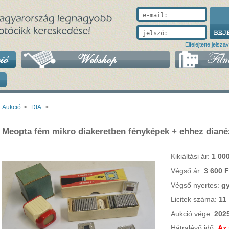
e-mail:
jelszó:
Elfelejtette jelsza
Aukció
>
DIA
>
Meopta fém mikro diakeretben fényképek + ehhez diané
Kikiáltási ár:
1 000
Végső ár:
3 600 F
Végső nyertes:
gy
Licitek száma:
11
Aukció vége:
2025
Hátralévő idő:
Az 