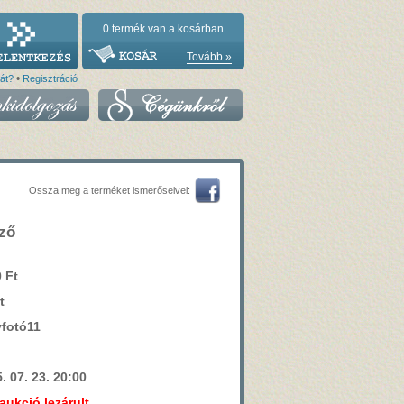
0
termék van a kosárban
Tovább »
•
vát?
Regisztráció
Ossza meg a terméket ismerőseivel:
ző
 Ft
t
fotó11
. 07. 23. 20:00
aukció lezárult.