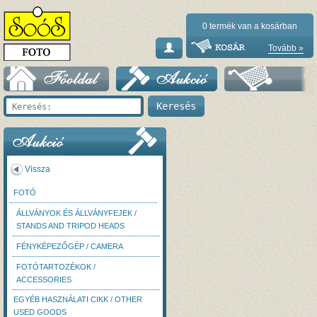
0
termék van a kosárban
Tovább »
Vissza
FOTÓ
ÁLLVÁNYOK ÉS ÁLLVÁNYFEJEK /
STANDS AND TRIPOD HEADS
FÉNYKÉPEZŐGÉP / CAMERA
FOTÓTARTOZÉKOK /
ACCESSORIES
EGYÉB HASZNÁLATI CIKK / OTHER
USED GOODS