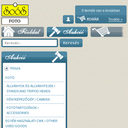
0
termék van a kosárban
Tovább »
Vissza
FOTÓ
ÁLLVÁNYOK ÉS ÁLLVÁNYFEJEK /
STANDS AND TRIPOD HEADS
FÉNYKÉPEZŐGÉP / CAMERA
FOTÓTARTOZÉKOK /
ACCESSORIES
EGYÉB HASZNÁLATI CIKK / OTHER
USED GOODS