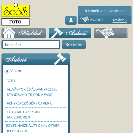
0
termék van a kosárban
Tovább »
Vissza
FOTÓ
ÁLLVÁNYOK ÉS ÁLLVÁNYFEJEK /
STANDS AND TRIPOD HEADS
FÉNYKÉPEZŐGÉP / CAMERA
FOTÓTARTOZÉKOK /
ACCESSORIES
EGYÉB HASZNÁLATI CIKK / OTHER
USED GOODS