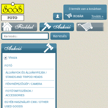
0
termék van a kosárban
Tovább »
Vissza
FOTÓ
ÁLLVÁNYOK ÉS ÁLLVÁNYFEJEK /
STANDS AND TRIPOD HEADS
FÉNYKÉPEZŐGÉP / CAMERA
FOTÓTARTOZÉKOK /
ACCESSORIES
EGYÉB HASZNÁLATI CIKK / OTHER
USED GOODS