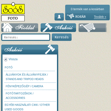
0
termék van a kosárban
Tovább »
Vissza
FOTÓ
ÁLLVÁNYOK ÉS ÁLLVÁNYFEJEK /
STANDS AND TRIPOD HEADS
FÉNYKÉPEZŐGÉP / CAMERA
FOTÓTARTOZÉKOK /
ACCESSORIES
EGYÉB HASZNÁLATI CIKK / OTHER
USED GOODS