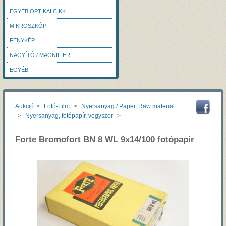
EGYÉB OPTIKAI CIKK
MIKROSZKÓP
FÉNYKÉP
NAGYÍTÓ / MAGNIFIER
EGYÉB
Aukció
>
Fotó-Film
>
Nyersanyag / Paper, Raw material
>
Nyersanyag, fotópapír, vegyszer
>
Forte Bromofort BN 8 WL 9x14/100 fotópapír