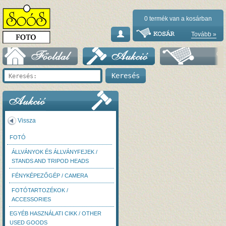
0
termék van a kosárban
Tovább »
Vissza
FOTÓ
ÁLLVÁNYOK ÉS ÁLLVÁNYFEJEK /
STANDS AND TRIPOD HEADS
FÉNYKÉPEZŐGÉP / CAMERA
FOTÓTARTOZÉKOK /
ACCESSORIES
EGYÉB HASZNÁLATI CIKK / OTHER
USED GOODS