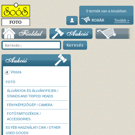
0
termék van a kosárban
Tovább »
Vissza
FOTÓ
ÁLLVÁNYOK ÉS ÁLLVÁNYFEJEK /
STANDS AND TRIPOD HEADS
FÉNYKÉPEZŐGÉP / CAMERA
FOTÓTARTOZÉKOK /
ACCESSORIES
EGYÉB HASZNÁLATI CIKK / OTHER
USED GOODS