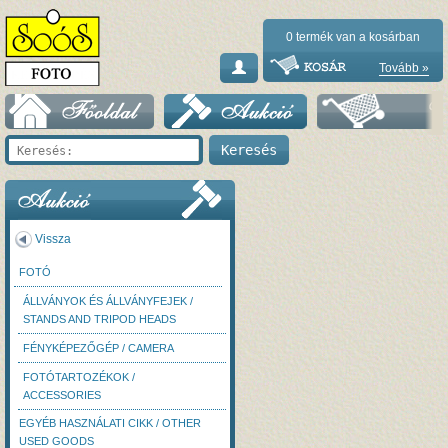
0
termék van a kosárban
Tovább »
Vissza
FOTÓ
ÁLLVÁNYOK ÉS ÁLLVÁNYFEJEK /
STANDS AND TRIPOD HEADS
FÉNYKÉPEZŐGÉP / CAMERA
FOTÓTARTOZÉKOK /
ACCESSORIES
EGYÉB HASZNÁLATI CIKK / OTHER
USED GOODS