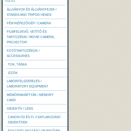
FOTÓ
ÁLLVÁNYOK ÉS ÁLLVÁNYFEJEK /
STANDS AND TRIPOD HEADS
FÉNYKÉPEZŐGÉP / CAMERA
FILMFELVEVŐ, VETÍTŐ ÉS
TARTOZÉKAI / MOVIE CAMERA,
PROJECTOR
FOTÓTARTOZÉKOK /
ACCESSORIES
TOK, TÁSKA
IZZÓK
LABORFELSZERELÉS /
LABORATORY EQUIPMENT
MEMÓRIAKÁRTYÁK / MEMORY
CARD
OBJEKTÍV / LENS
CANON FD ÉS FL CSATLAKOZÁSÚ
OBJEKTÍVEK
EXA CSATLAKOZÁSÚ OBJEKTÍVEK