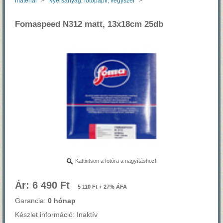
material
>
Nyersanyag, fotópapír, vegyszer
>
Fomaspeed N312 matt, 13x18cm 25db
Kattintson a fotóra a nagyításhoz!
Ár: 6 490 Ft
5 110 Ft + 27% ÁFA
Garancia:
0 hónap
Készlet információ: Inaktív