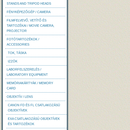
STANDS AND TRIPOD HEADS
FÉNYKÉPEZŐGÉP / CAMERA
FILMFELVEVŐ, VETÍTŐ ÉS
TARTOZÉKAI / MOVIE CAMERA,
PROJECTOR
FOTÓTARTOZÉKOK /
ACCESSORIES
TOK, TÁSKA
IZZÓK
LABORFELSZERELÉS /
LABORATORY EQUIPMENT
MEMÓRIAKÁRTYÁK / MEMORY
CARD
OBJEKTÍV / LENS
CANON FD ÉS FL CSATLAKOZÁSÚ
OBJEKTÍVEK
EXA CSATLAKOZÁSÚ OBJEKTÍVEK
ÉS TARTOZÉKOK