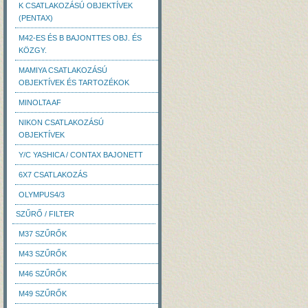
K CSATLAKOZÁSÚ OBJEKTÍVEK
(PENTAX)
M42-ES ÉS B BAJONTTES OBJ. ÉS
KÖZGY.
MAMIYA CSATLAKOZÁSÚ
OBJEKTÍVEK ÉS TARTOZÉKOK
MINOLTA AF
NIKON CSATLAKOZÁSÚ
OBJEKTÍVEK
Y/C YASHICA / CONTAX BAJONETT
6X7 CSATLAKOZÁS
OLYMPUS4/3
SZŰRŐ / FILTER
M37 SZŰRŐK
M43 SZŰRŐK
M46 SZŰRŐK
M49 SZŰRŐK