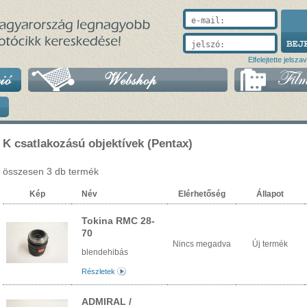
e-mail:
jelszó:
Elfelejtette jelsza
K csatlakozású objektívek (Pentax)
összesen 3 db termék
Kép
Név
Elérhetőség
Állapot
Tokina RMC 28-
70
Nincs megadva
Új termék
blendehibás
Részletek
ADMIRAL /