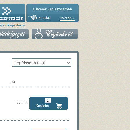
0
termék van a kosárban
Tovább »
•
vát?
Regisztráció
Ár
1 990 Ft
Kosárba