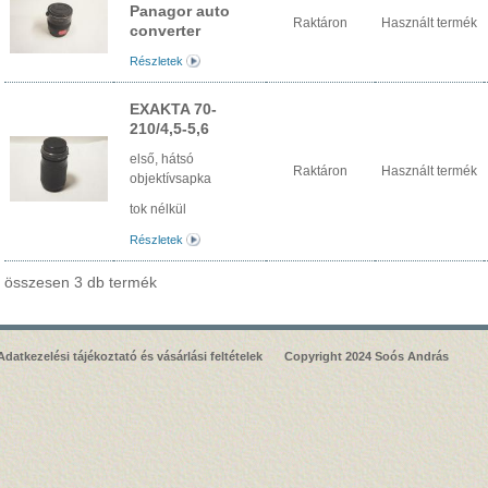
Panagor auto
Raktáron
Használt termék
converter
Részletek
EXAKTA 70-
210/4,5-5,6
első, hátsó
Raktáron
Használt termék
objektívsapka
tok nélkül
Részletek
összesen 3 db termék
Adatkezelési tájékoztató és vásárlási feltételek
Copyright 2024 Soós András