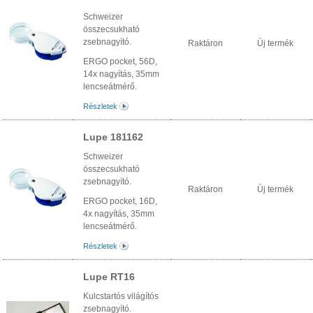
Schweizer
összecsukható
zsebnagyító.
Raktáron
Új termék
ERGO pocket, 56D,
14x nagyítás, 35mm
lencseátmérő.
Részletek
Lupe 181162
Schweizer
összecsukható
zsebnagyító.
Raktáron
Új termék
ERGO pocket, 16D,
4x nagyítás, 35mm
lencseátmérő.
Részletek
Lupe RT16
Kulcstartós világítós
zsebnagyító.