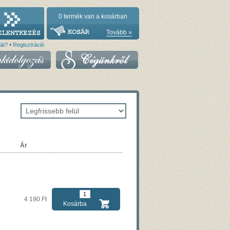
0
termék van a kosárban
Tovább »
•
vát?
Regisztráció
Ár
4 190 Ft
Kosárba