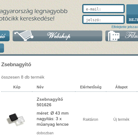
e-mail:
jelszó:
Elfelejtette jelsza
Zsebnagyító
összesen 8 db termék
Kép
Név
Elérhetőség
Állapot
Zsebnagyító
501626
méret: Ø 43 mm
nagyítás: 3 x
Raktáron
Új termék
műanyag lencse
dobozban