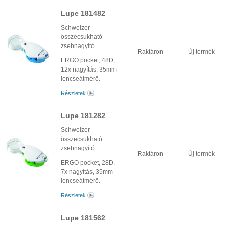
Lupe 181482
Schweizer
összecsukható
zsebnagyító.
Raktáron
Új termék
ERGO pocket, 48D,
12x nagyítás, 35mm
lencseátmérő.
Részletek
Lupe 181282
Schweizer
összecsukható
zsebnagyító.
Raktáron
Új termék
ERGO pocket, 28D,
7x nagyítás, 35mm
lencseátmérő.
Részletek
Lupe 181562