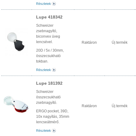
Részletek
Lupe 418342
Schweizer
zsebnagyító,
biconvex üveg
lencsével.
Raktáron
Új termék
20D / 5x / 30mm,
összecsukható
tokban.
Részletek
Lupe 181392
Schweizer
összecsukható
zsebnagyító.
Raktáron
Új termék
ERGO pocket, 39D,
10x nagyítás, 35mm
lencseátmérő.
Részletek