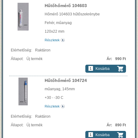
Hűtőhőmérő 104603
Hőmérő 104603 hűtőszekrénybe
Fehér, műanyag
120x22 mm
Részletek
Raktáron
Új termék
990 Ft
Kosárba
Hűtőhőmérő 104724
műanyag, 145mm
+30 - -30 C
Részletek
Raktáron
Új termék
890 Ft
Kosárba