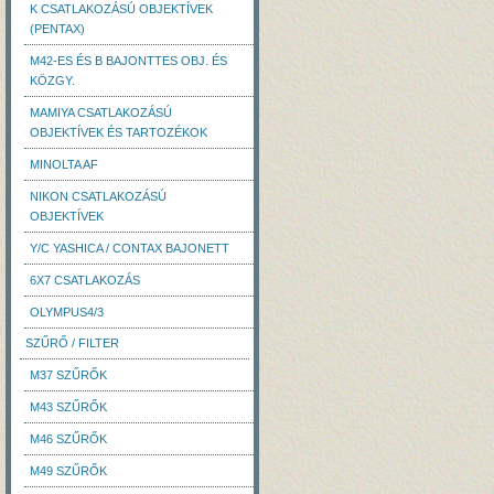
K CSATLAKOZÁSÚ OBJEKTÍVEK
(PENTAX)
M42-ES ÉS B BAJONTTES OBJ. ÉS
KÖZGY.
MAMIYA CSATLAKOZÁSÚ
OBJEKTÍVEK ÉS TARTOZÉKOK
MINOLTA AF
NIKON CSATLAKOZÁSÚ
OBJEKTÍVEK
Y/C YASHICA / CONTAX BAJONETT
6X7 CSATLAKOZÁS
OLYMPUS4/3
SZŰRŐ / FILTER
M37 SZŰRŐK
M43 SZŰRŐK
M46 SZŰRŐK
M49 SZŰRŐK