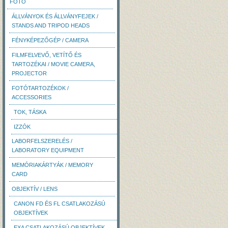
FOTÓ
ÁLLVÁNYOK ÉS ÁLLVÁNYFEJEK /
STANDS AND TRIPOD HEADS
FÉNYKÉPEZŐGÉP / CAMERA
FILMFELVEVŐ, VETÍTŐ ÉS
TARTOZÉKAI / MOVIE CAMERA,
PROJECTOR
FOTÓTARTOZÉKOK /
ACCESSORIES
TOK, TÁSKA
IZZÓK
LABORFELSZERELÉS /
LABORATORY EQUIPMENT
MEMÓRIAKÁRTYÁK / MEMORY
CARD
OBJEKTÍV / LENS
CANON FD ÉS FL CSATLAKOZÁSÚ
OBJEKTÍVEK
EXA CSATLAKOZÁSÚ OBJEKTÍVEK