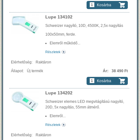
Kosárba
Lupe 134102
Schweizer nagyító, 10D, 4500K, 2,5x nagyítás
100x50mm, ferde.
Elemről működő...
Részletek
Raktáron
Új termék
38 490 Ft
Kosárba
Lupe 134202
Schweizer elemes LED megvilágítású nagyító,
20D, 5x nagyítás, 55mm átmérő.
Elemről...
Részletek
Raktáron