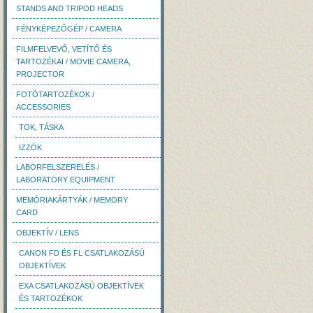
STANDS AND TRIPOD HEADS
FÉNYKÉPEZŐGÉP / CAMERA
FILMFELVEVŐ, VETÍTŐ ÉS
TARTOZÉKAI / MOVIE CAMERA,
PROJECTOR
FOTÓTARTOZÉKOK /
ACCESSORIES
TOK, TÁSKA
IZZÓK
LABORFELSZERELÉS /
LABORATORY EQUIPMENT
MEMÓRIAKÁRTYÁK / MEMORY
CARD
OBJEKTÍV / LENS
CANON FD ÉS FL CSATLAKOZÁSÚ
OBJEKTÍVEK
EXA CSATLAKOZÁSÚ OBJEKTÍVEK
ÉS TARTOZÉKOK