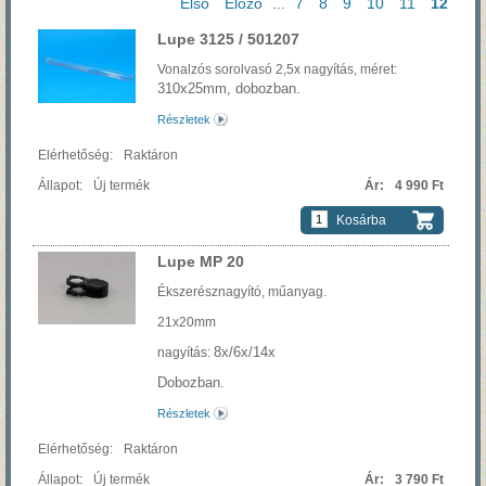
Első
Előző
...
7
8
9
10
11
12
Lupe 3125 / 501207
Vonalzós sorolvasó 2,5x nagyítás, méret:
310x25mm, dobozban.
Részletek
Raktáron
Új termék
4 990 Ft
Kosárba
Lupe MP 20
.
Ékszerésznagyító, műanyag
21x20mm
8x/6x/14x
nagyítás:
Dobozban.
Részletek
Raktáron
Új termék
3 790 Ft