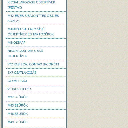
K CSATLAKOZÁSÚ OBJEKTÍVEK
(PENTAX)
M42-ES ÉS B BAJONTTES OBJ. ÉS
KÖZGY.
MAMIYA CSATLAKOZÁSÚ
OBJEKTÍVEK ÉS TARTOZÉKOK
MINOLTA AF
NIKON CSATLAKOZÁSÚ
OBJEKTÍVEK
Y/C YASHICA / CONTAX BAJONETT
6X7 CSATLAKOZÁS
OLYMPUS4/3
SZŰRŐ / FILTER
M37 SZŰRŐK
M43 SZŰRŐK
M46 SZŰRŐK
M49 SZŰRŐK