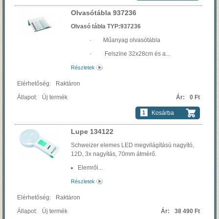
Olvasótábla 937236
Olvasó tábla TYP:937236
· Műanyag olvasótábla
· Felszíne 32x28cm és a...
Részletek
Raktáron
Új termék
0 Ft
Kosárba
Lupe 134122
Schweizer elemes LED megvilágítású nagyító,
12D, 3x nagyítás, 70mm átmérő.
Elemről...
Részletek
Raktáron
Új termék
38 490 Ft