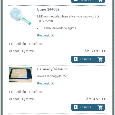
Lupe 144082
LED-es megvilágítású állványos nagyító. 8D /
100x75mm.
Elemről működő világítós...
Részletek
Raktáron
Új termék
71 990 Ft
Kosárba
Lapnagyító 04050
A/4-es lapnagyító, 2x.
Részletek
Raktáron
Új termék
4 590 Ft
Kosárba