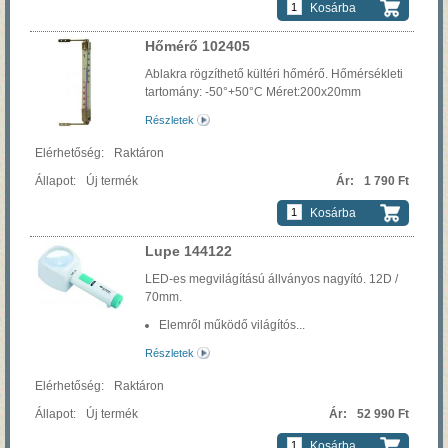
Kosárba
Hőmérő 102405
Ablakra rögzíthető kültéri hőmérő.
Hőmérsékleti
tartomány: -50°+50°C
Méret:200x20mm
Részletek
Raktáron
Új termék
1 790 Ft
Kosárba
Lupe 144122
LED-es megvilágítású állványos nagyító. 12D /
70mm.
Elemről működő világítós...
Részletek
Raktáron
Új termék
52 990 Ft
Kosárba