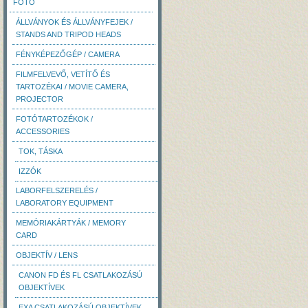
FOTÓ
ÁLLVÁNYOK ÉS ÁLLVÁNYFEJEK /
STANDS AND TRIPOD HEADS
FÉNYKÉPEZŐGÉP / CAMERA
FILMFELVEVŐ, VETÍTŐ ÉS
TARTOZÉKAI / MOVIE CAMERA,
PROJECTOR
FOTÓTARTOZÉKOK /
ACCESSORIES
TOK, TÁSKA
IZZÓK
LABORFELSZERELÉS /
LABORATORY EQUIPMENT
MEMÓRIAKÁRTYÁK / MEMORY
CARD
OBJEKTÍV / LENS
CANON FD ÉS FL CSATLAKOZÁSÚ
OBJEKTÍVEK
EXA CSATLAKOZÁSÚ OBJEKTÍVEK