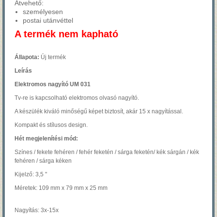
Átvehető:
személyesen
postai utánvéttel
A termék nem kapható
Állapota:
Új termék
Leírás
Elektromos nagyító UM 031
Tv-re is kapcsolható elektromos olvasó nagyító.
A készülék kiváló
minőségű képet biztosít
, akár 15
x
nagyítással.
Kompakt
és stílusos
design.
Hét megjelenítési mód:
Színes / fekete fehéren / fehér feketén / sárga feketén/ kék sárgán / kék
fehéren / sárga kéken
Kijelző: 3,5 "
Méretek: 109 mm x 79 mm x 25 mm
Nagyítás:
3x-15x