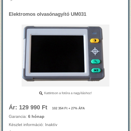
>
Elektromos olvasónagyító UM031
Kattintson a fotóra a nagyításhoz!
Ár: 129 990 Ft
102 354 Ft + 27% ÁFA
Garancia:
6 hónap
Készlet információ: Inaktív