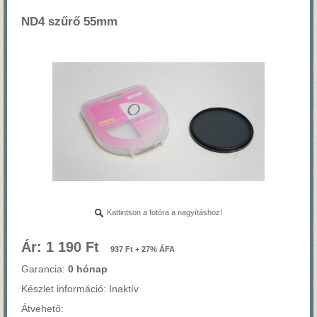
ND4 szűrő 55mm
Kattintson a fotóra a nagyításhoz!
Ár: 1 190 Ft
937 Ft + 27% ÁFA
Garancia:
0 hónap
Készlet információ: Inaktív
Átvehető: