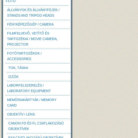
FOTÓ
ÁLLVÁNYOK ÉS ÁLLVÁNYFEJEK /
STANDS AND TRIPOD HEADS
FÉNYKÉPEZŐGÉP / CAMERA
FILMFELVEVŐ, VETÍTŐ ÉS
TARTOZÉKAI / MOVIE CAMERA,
PROJECTOR
FOTÓTARTOZÉKOK /
ACCESSORIES
TOK, TÁSKA
IZZÓK
LABORFELSZERELÉS /
LABORATORY EQUIPMENT
MEMÓRIAKÁRTYÁK / MEMORY
CARD
OBJEKTÍV / LENS
CANON FD ÉS FL CSATLAKOZÁSÚ
OBJEKTÍVEK
EXA CSATLAKOZÁSÚ OBJEKTÍVEK