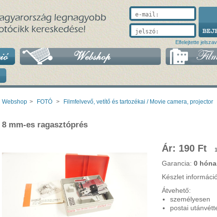
e-mail:
jelszó:
Elfelejtette jelsza
Webshop
>
FOTÓ
>
Filmfelvevő, vetítő és tartozékai / Movie camera, projector
8 mm-es ragasztóprés
Ár: 190 Ft
Garancia:
0 hóna
Készlet információ
Átvehető:
személyesen
postai utánvétt