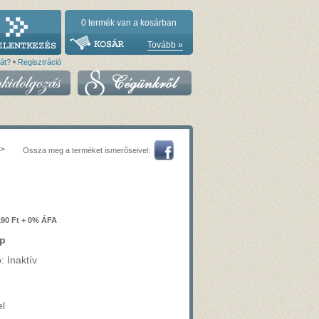
0
termék van a kosárban
Tovább »
•
vát?
Regisztráció
>
Ossza meg a terméket ismerőseivel:
190 Ft + 0% ÁFA
p
: Inaktív
el