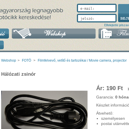
e-mail:
jelszó:
Elfelejtette jelsza
Webshop
>
FOTÓ
>
Filmfelvevő, vetítő és tartozékai / Movie camera, projector
Hálózati zsinór
Ár: 190 Ft
Garancia:
0 hóna
Készlet informáci
Átvehető:
személyesen
postai utánvétt