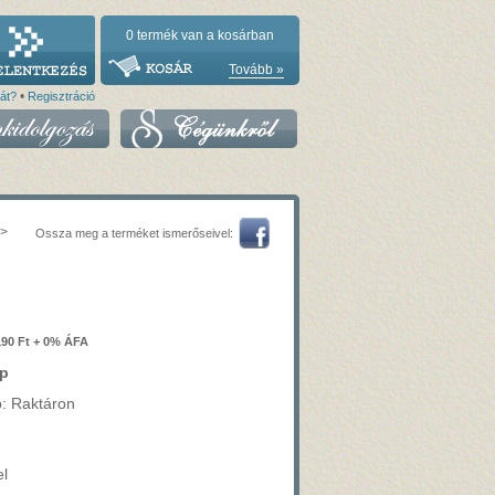
0
termék van a kosárban
Tovább »
•
vát?
Regisztráció
>
Ossza meg a terméket ismerőseivel:
190 Ft + 0% ÁFA
p
ó: Raktáron
el