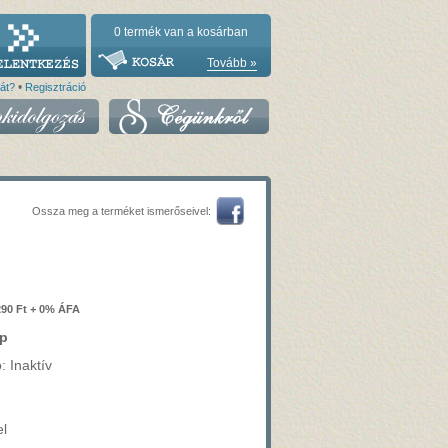
0
termék van a kosárban
Tovább »
•
vát?
Regisztráció
Ossza meg a terméket ismerőseivel:
290 Ft + 0% ÁFA
p
: Inaktív
el