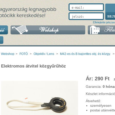
e-mail:
jelszó:
Elfelejtette jelsza
Webshop
>
FOTÓ
>
Objektív / Lens
>
M42-es és B bajonttes obj. és közgy.
>
Elektromos átvitel közgyűrűhöz
Ár: 290 Ft
Garancia:
0 hóna
Készlet információ
Átvehető:
személyesen
postai utánvétt