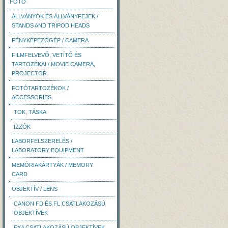
FOTÓ
ÁLLVÁNYOK ÉS ÁLLVÁNYFEJEK /
STANDS AND TRIPOD HEADS
FÉNYKÉPEZŐGÉP / CAMERA
FILMFELVEVŐ, VETÍTŐ ÉS
TARTOZÉKAI / MOVIE CAMERA,
PROJECTOR
FOTÓTARTOZÉKOK /
ACCESSORIES
TOK, TÁSKA
IZZÓK
LABORFELSZERELÉS /
LABORATORY EQUIPMENT
MEMÓRIAKÁRTYÁK / MEMORY
CARD
OBJEKTÍV / LENS
CANON FD ÉS FL CSATLAKOZÁSÚ
OBJEKTÍVEK
EXA CSATLAKOZÁSÚ OBJEKTÍVEK