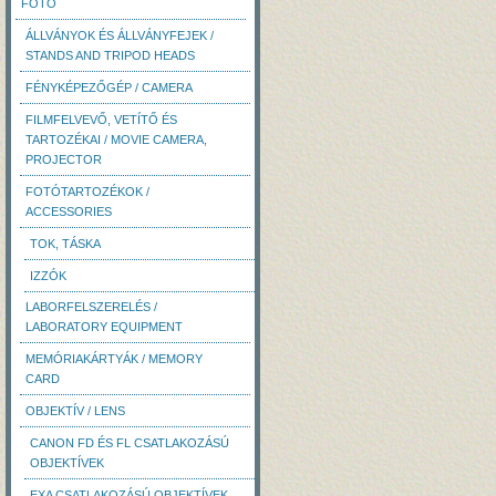
FOTÓ
ÁLLVÁNYOK ÉS ÁLLVÁNYFEJEK /
STANDS AND TRIPOD HEADS
FÉNYKÉPEZŐGÉP / CAMERA
FILMFELVEVŐ, VETÍTŐ ÉS
TARTOZÉKAI / MOVIE CAMERA,
PROJECTOR
FOTÓTARTOZÉKOK /
ACCESSORIES
TOK, TÁSKA
IZZÓK
LABORFELSZERELÉS /
LABORATORY EQUIPMENT
MEMÓRIAKÁRTYÁK / MEMORY
CARD
OBJEKTÍV / LENS
CANON FD ÉS FL CSATLAKOZÁSÚ
OBJEKTÍVEK
EXA CSATLAKOZÁSÚ OBJEKTÍVEK