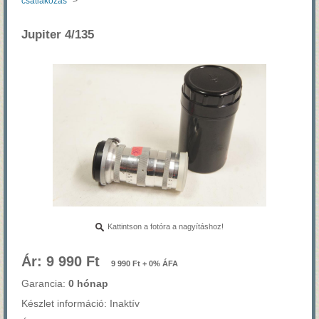
csatlakozás
>
Jupiter 4/135
Kattintson a fotóra a nagyításhoz!
Ár: 9 990 Ft
9 990 Ft + 0% ÁFA
Garancia:
0 hónap
Készlet információ: Inaktív