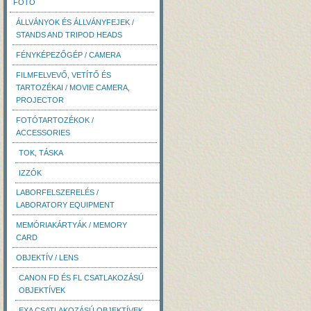
FOTÓ
ÁLLVÁNYOK ÉS ÁLLVÁNYFEJEK /
STANDS AND TRIPOD HEADS
FÉNYKÉPEZŐGÉP / CAMERA
FILMFELVEVŐ, VETÍTŐ ÉS
TARTOZÉKAI / MOVIE CAMERA,
PROJECTOR
FOTÓTARTOZÉKOK /
ACCESSORIES
TOK, TÁSKA
IZZÓK
LABORFELSZERELÉS /
LABORATORY EQUIPMENT
MEMÓRIAKÁRTYÁK / MEMORY
CARD
OBJEKTÍV / LENS
CANON FD ÉS FL CSATLAKOZÁSÚ
OBJEKTÍVEK
EXA CSATLAKOZÁSÚ OBJEKTÍVEK