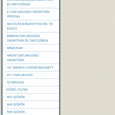
ÉS TARTOZÉKOK
K CSATLAKOZÁSÚ OBJEKTÍVEK
(PENTAX)
M42-ES ÉS B BAJONTTES OBJ. ÉS
KÖZGY.
MAMIYA CSATLAKOZÁSÚ
OBJEKTÍVEK ÉS TARTOZÉKOK
MINOLTA AF
NIKON CSATLAKOZÁSÚ
OBJEKTÍVEK
Y/C YASHICA / CONTAX BAJONETT
6X7 CSATLAKOZÁS
OLYMPUS4/3
SZŰRŐ / FILTER
M37 SZŰRŐK
M43 SZŰRŐK
M46 SZŰRŐK