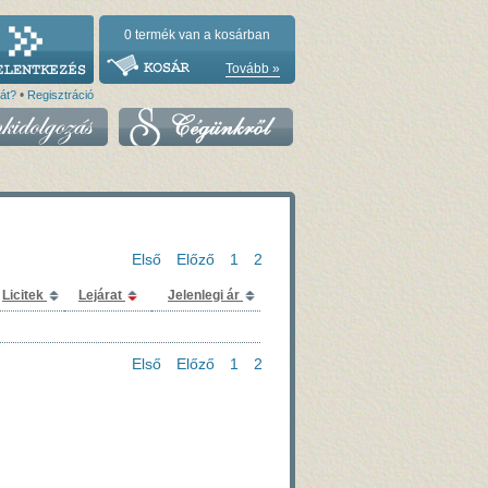
0
termék van a kosárban
Tovább »
•
vát?
Regisztráció
Első
Előző
1
2
Licitek
Lejárat
Jelenlegi ár
Első
Előző
1
2