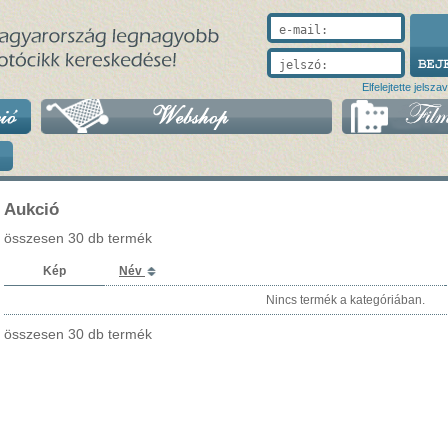
e-mail:
jelszó:
Elfelejtette jelsza
Aukció
összesen 30 db termék
Kép
Név
Nincs termék a kategóriában.
összesen 30 db termék